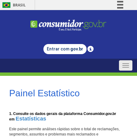
BRASIL
Simplifique!
Comunica BR
Participe
Acesso à informação
Entrar com
gov.br
Legislação
Canais
Toggle
naviga
Painel Estatístico
1. Consulte os dados gerais da plataforma Consumidor.gov.br
Estatísticas
em
Este painel permite análises rápidas sobre o total de reclamações,
segmentos, assuntos e problemas mais reclamados e