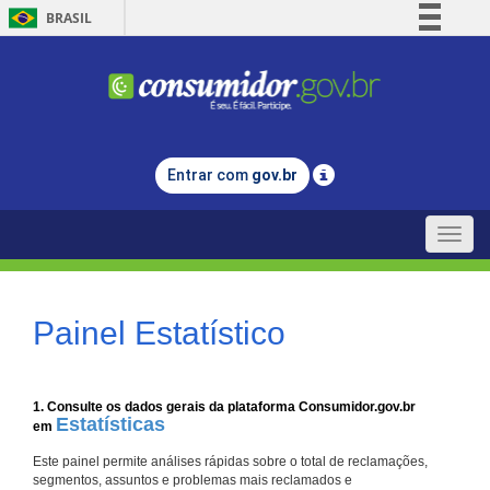
BRASIL
Simplifique!
Comunica BR
Participe
Acesso à informação
Entrar com
gov.br
Legislação
Canais
Toggle
naviga
Painel Estatístico
1. Consulte os dados gerais da plataforma Consumidor.gov.br
Estatísticas
em
Este painel permite análises rápidas sobre o total de reclamações,
segmentos, assuntos e problemas mais reclamados e