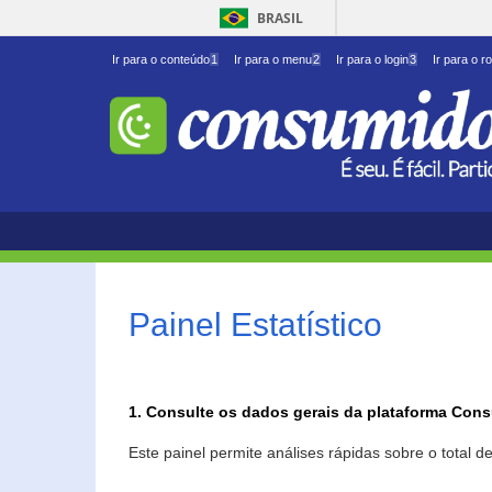
BRASIL
Ir para o conteúdo
1
Ir para o menu
2
Ir para o login
3
Ir para o r
Painel Estatístico
1. Consulte os dados gerais da plataforma Con
Este painel permite análises rápidas sobre o total