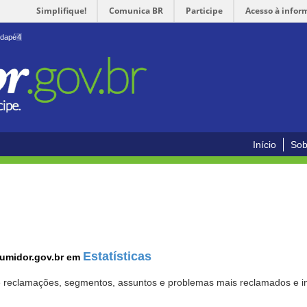
Simplifique!
Comunica BR
Participe
Acesso à infor
odapé
4
Início
Sob
Estatísticas
sumidor.gov.br em
 de reclamações, segmentos, assuntos e problemas mais reclamados e i