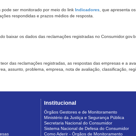
pode ser monitorado por meio do link
Indicadores
, que apresenta o
ações respondidas e prazos médios de resposta.
sado baixar os dados das reclamações registradas no Consumidor.gov.br,
o teor das reclamações registradas, as respostas das empresas e a aval
o área, assunto, problema, empresa, nota de avaliação, classificação, re
Institucional
Órgãos Gestores e de Monitoramento
Ministério da Justiça e Segurança Pública
Secretaria Nacional do Consumidor
Sistema Nacional de Defesa do Consumidor
resas
Como Aderir - Órgãos de Monitoramento