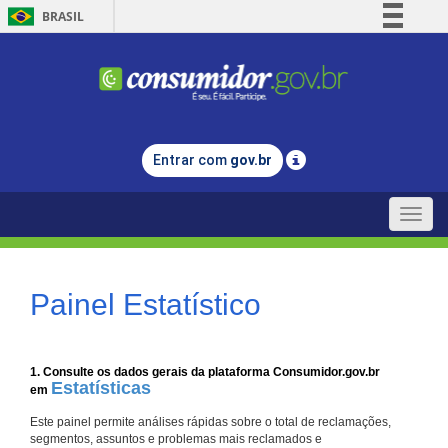
BRASIL
Simplifique!
Comunica BR
Participe
Acesso à informação
Entrar com
gov.br
Legislação
Canais
Toggle
naviga
Painel Estatístico
1. Consulte os dados gerais da plataforma Consumidor.gov.br
Estatísticas
em
Este painel permite análises rápidas sobre o total de reclamações,
segmentos, assuntos e problemas mais reclamados e