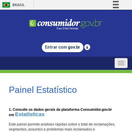
BRASIL
Simplifique!
Comunica BR
Participe
Acesso à informação
Entrar com
gov.br
Legislação
Canais
Toggle
naviga
Painel Estatístico
1. Consulte os dados gerais da plataforma Consumidor.gov.br
Estatísticas
em
Este painel permite análises rápidas sobre o total de reclamações,
segmentos, assuntos e problemas mais reclamados e