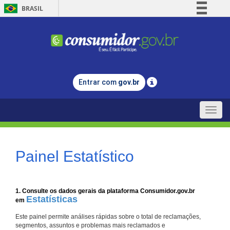
BRASIL
Simplifique!
Comunica BR
Participe
Acesso à informação
Entrar com
gov.br
Legislação
Canais
Toggle
naviga
Painel Estatístico
1. Consulte os dados gerais da plataforma Consumidor.gov.br
Estatísticas
em
Este painel permite análises rápidas sobre o total de reclamações,
segmentos, assuntos e problemas mais reclamados e