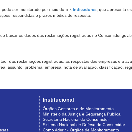
pode ser monitorado por meio do link
Indicadores
, que apresenta o
ações respondidas e prazos médios de resposta.
sado baixar os dados das reclamações registradas no Consumidor.gov.br,
o teor das reclamações registradas, as respostas das empresas e a aval
o área, assunto, problema, empresa, nota de avaliação, classificação, re
Institucional
Órgãos Gestores e de Monitoramento
Ministério da Justiça e Segurança Pública
Secretaria Nacional do Consumidor
Sistema Nacional de Defesa do Consumidor
resas
Como Aderir - Órgãos de Monitoramento