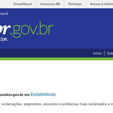
Simplifique!
Comunica BR
Participe
Acesso à infor
odapé
4
Início
Sob
Estatísticas
sumidor.gov.br em
 de reclamações, segmentos, assuntos e problemas mais reclamados e i