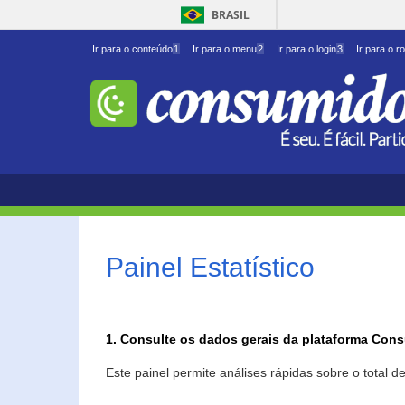
BRASIL
Ir para o conteúdo
1
Ir para o menu
2
Ir para o login
3
Ir para o r
Painel Estatístico
1. Consulte os dados gerais da plataforma Con
Este painel permite análises rápidas sobre o total