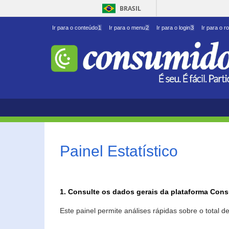
BRASIL
Ir para o conteúdo
1
Ir para o menu
2
Ir para o login
3
Ir para o r
Painel Estatístico
1. Consulte os dados gerais da plataforma Con
Este painel permite análises rápidas sobre o total