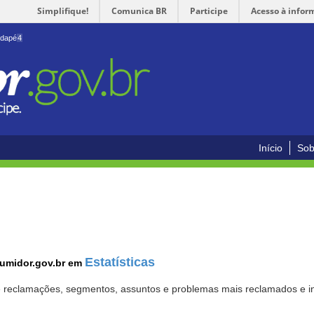
Simplifique!
Comunica BR
Participe
Acesso à infor
odapé
4
Início
Sob
Estatísticas
sumidor.gov.br em
 de reclamações, segmentos, assuntos e problemas mais reclamados e i