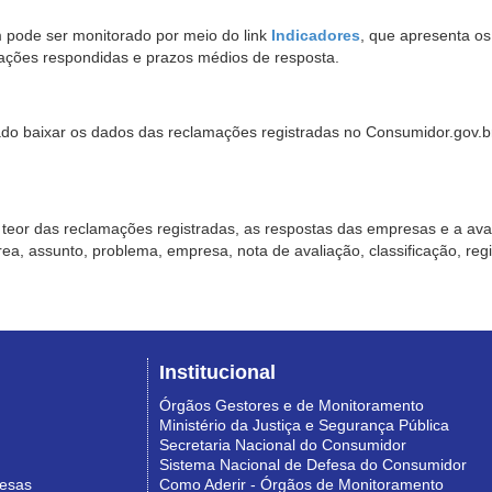
pode ser monitorado por meio do link
Indicadores
, que apresenta o
ações respondidas e prazos médios de resposta.
sado baixar os dados das reclamações registradas no Consumidor.gov.br,
o teor das reclamações registradas, as respostas das empresas e a aval
o área, assunto, problema, empresa, nota de avaliação, classificação, re
Institucional
Órgãos Gestores e de Monitoramento
Ministério da Justiça e Segurança Pública
Secretaria Nacional do Consumidor
Sistema Nacional de Defesa do Consumidor
resas
Como Aderir - Órgãos de Monitoramento