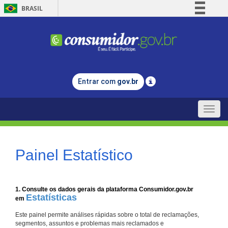
BRASIL
Simplifique!
Comunica BR
Participe
Acesso à informação
Entrar com
gov.br
Legislação
Canais
Toggle
naviga
Painel Estatístico
1. Consulte os dados gerais da plataforma Consumidor.gov.br
Estatísticas
em
Este painel permite análises rápidas sobre o total de reclamações,
segmentos, assuntos e problemas mais reclamados e