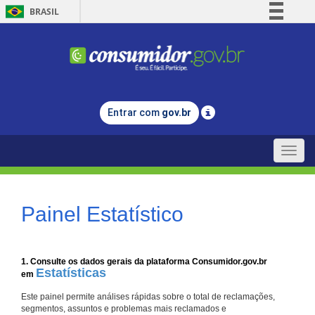
BRASIL
Simplifique!
Comunica BR
Participe
Acesso à informação
Entrar com
gov.br
Legislação
Canais
Toggle
naviga
Painel Estatístico
1. Consulte os dados gerais da plataforma Consumidor.gov.br
Estatísticas
em
Este painel permite análises rápidas sobre o total de reclamações,
segmentos, assuntos e problemas mais reclamados e