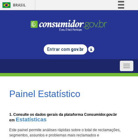
BRASIL
Simplifique!
Comunica BR
Participe
Acesso à informação
Entrar com
gov.br
Legislação
Canais
Toggle
naviga
Painel Estatístico
1. Consulte os dados gerais da plataforma Consumidor.gov.br
Estatísticas
em
Este painel permite análises rápidas sobre o total de reclamações,
segmentos, assuntos e problemas mais reclamados e