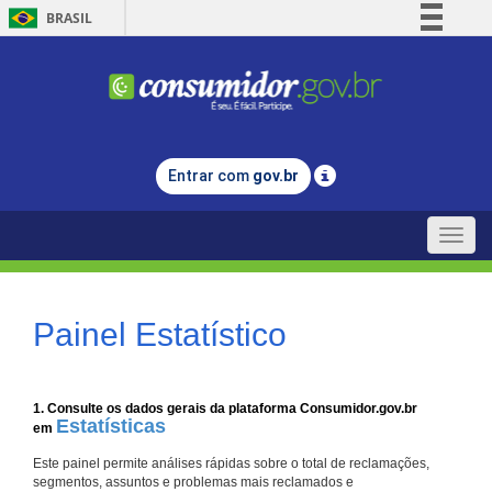
BRASIL
Simplifique!
Comunica BR
Participe
Acesso à informação
Entrar com
gov.br
Legislação
Canais
Toggle
naviga
Painel Estatístico
1. Consulte os dados gerais da plataforma Consumidor.gov.br
Estatísticas
em
Este painel permite análises rápidas sobre o total de reclamações,
segmentos, assuntos e problemas mais reclamados e