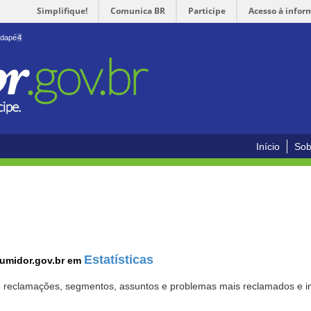
Simplifique!
Comunica BR
Participe
Acesso à infor
odapé
4
Início
Sob
Estatísticas
sumidor.gov.br em
 de reclamações, segmentos, assuntos e problemas mais reclamados e i