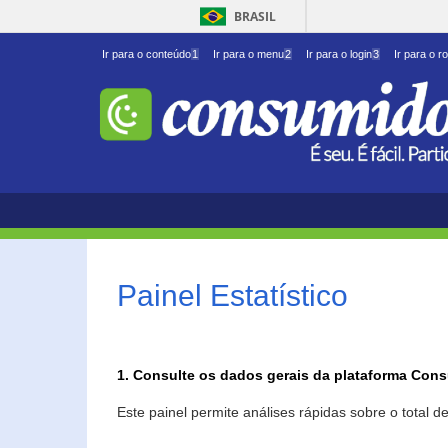
BRASIL
Ir para o conteúdo
1
Ir para o menu
2
Ir para o login
3
Ir para o r
Painel Estatístico
1. Consulte os dados gerais da plataforma Con
Este painel permite análises rápidas sobre o total