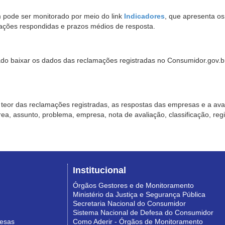
pode ser monitorado por meio do link
Indicadores
, que apresenta o
ações respondidas e prazos médios de resposta.
sado baixar os dados das reclamações registradas no Consumidor.gov.br,
o teor das reclamações registradas, as respostas das empresas e a aval
o área, assunto, problema, empresa, nota de avaliação, classificação, re
Institucional
Órgãos Gestores e de Monitoramento
Ministério da Justiça e Segurança Pública
Secretaria Nacional do Consumidor
Sistema Nacional de Defesa do Consumidor
resas
Como Aderir - Órgãos de Monitoramento