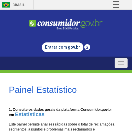
BRASIL
Simplifique!
Comunica BR
Participe
Acesso à informação
Entrar com
gov.br
Legislação
Canais
Toggle
naviga
Painel Estatístico
1. Consulte os dados gerais da plataforma Consumidor.gov.br
Estatísticas
em
Este painel permite análises rápidas sobre o total de reclamações,
segmentos, assuntos e problemas mais reclamados e