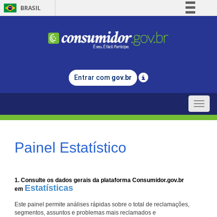
BRASIL
Simplifique!
Comunica BR
Participe
Acesso à informação
Entrar com
gov.br
Legislação
Canais
Toggle
naviga
Painel Estatístico
1. Consulte os dados gerais da plataforma Consumidor.gov.br
Estatísticas
em
Este painel permite análises rápidas sobre o total de reclamações,
segmentos, assuntos e problemas mais reclamados e