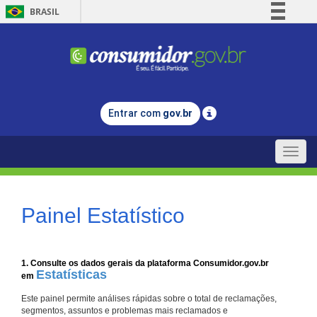
BRASIL
Simplifique!
Comunica BR
Participe
Acesso à informação
Entrar com
gov.br
Legislação
Canais
Toggle
naviga
Painel Estatístico
1. Consulte os dados gerais da plataforma Consumidor.gov.br
Estatísticas
em
Este painel permite análises rápidas sobre o total de reclamações,
segmentos, assuntos e problemas mais reclamados e