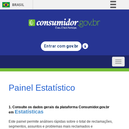
BRASIL
Simplifique!
Comunica BR
Participe
Acesso à informação
Entrar com
gov.br
Legislação
Canais
Toggle
naviga
Painel Estatístico
1. Consulte os dados gerais da plataforma Consumidor.gov.br
Estatísticas
em
Este painel permite análises rápidas sobre o total de reclamações,
segmentos, assuntos e problemas mais reclamados e