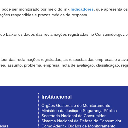
pode ser monitorado por meio do link
Indicadores
, que apresenta o
ações respondidas e prazos médios de resposta.
sado baixar os dados das reclamações registradas no Consumidor.gov.br,
o teor das reclamações registradas, as respostas das empresas e a aval
o área, assunto, problema, empresa, nota de avaliação, classificação, re
Institucional
Órgãos Gestores e de Monitoramento
Ministério da Justiça e Segurança Pública
Secretaria Nacional do Consumidor
Sistema Nacional de Defesa do Consumidor
resas
Como Aderir - Órgãos de Monitoramento