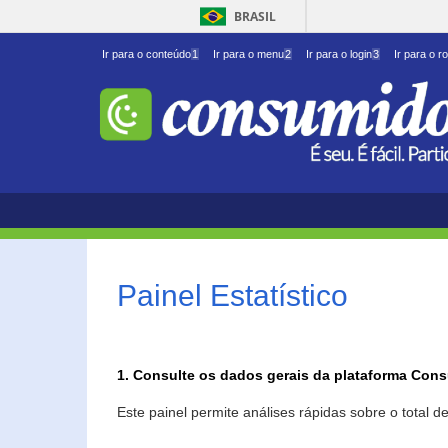
BRASIL
Ir para o conteúdo
1
Ir para o menu
2
Ir para o login
3
Ir para o r
Painel Estatístico
1. Consulte os dados gerais da plataforma Con
Este painel permite análises rápidas sobre o total