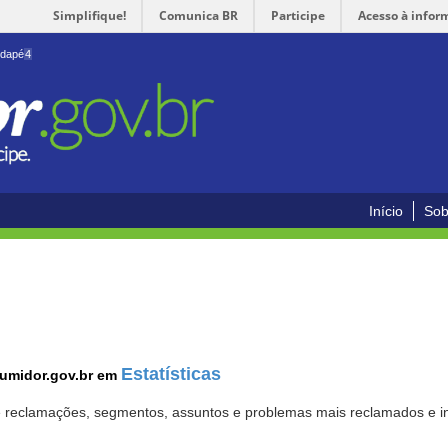
Simplifique!
Comunica BR
Participe
Acesso à infor
odapé
4
Início
Sob
Estatísticas
sumidor.gov.br em
 de reclamações, segmentos, assuntos e problemas mais reclamados e i