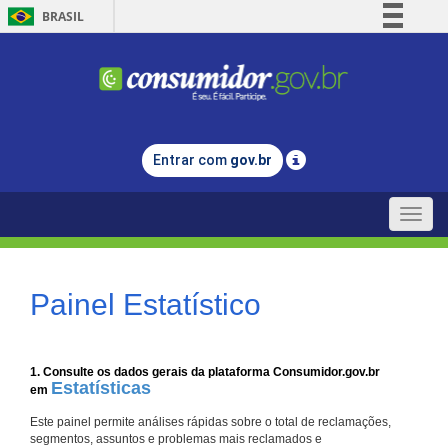
BRASIL
Simplifique!
Comunica BR
Participe
Acesso à informação
Entrar com
gov.br
Legislação
Canais
Toggle
naviga
Painel Estatístico
1. Consulte os dados gerais da plataforma Consumidor.gov.br
Estatísticas
em
Este painel permite análises rápidas sobre o total de reclamações,
segmentos, assuntos e problemas mais reclamados e