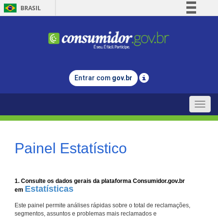
BRASIL
Simplifique!
Comunica BR
Participe
Acesso à informação
Entrar com
gov.br
Legislação
Canais
Toggle
naviga
Painel Estatístico
1. Consulte os dados gerais da plataforma Consumidor.gov.br
Estatísticas
em
Este painel permite análises rápidas sobre o total de reclamações,
segmentos, assuntos e problemas mais reclamados e