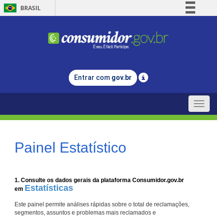
BRASIL
Simplifique!
Comunica BR
Participe
Acesso à informação
Entrar com
gov.br
Legislação
Canais
Toggle
naviga
Painel Estatístico
1. Consulte os dados gerais da plataforma Consumidor.gov.br
Estatísticas
em
Este painel permite análises rápidas sobre o total de reclamações,
segmentos, assuntos e problemas mais reclamados e