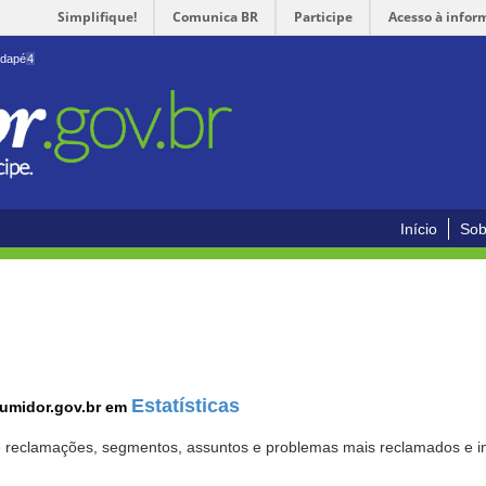
Simplifique!
Comunica BR
Participe
Acesso à infor
odapé
4
Início
Sob
Estatísticas
sumidor.gov.br em
 de reclamações, segmentos, assuntos e problemas mais reclamados e i