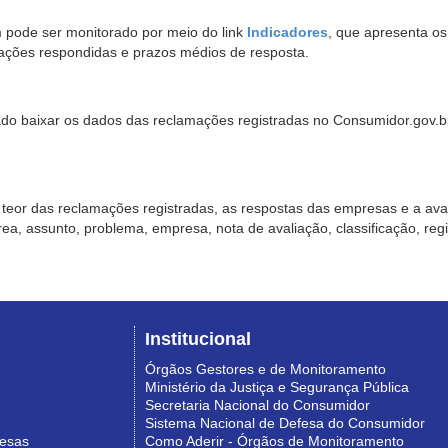
pode ser monitorado por meio do link
Indicadores
, que apresenta o
ações respondidas e prazos médios de resposta.
sado baixar os dados das reclamações registradas no Consumidor.gov.br,
o teor das reclamações registradas, as respostas das empresas e a aval
o área, assunto, problema, empresa, nota de avaliação, classificação, re
Institucional
Órgãos Gestores e de Monitoramento
Ministério da Justiça e Segurança Pública
Secretaria Nacional do Consumidor
Sistema Nacional de Defesa do Consumidor
resas
Como Aderir - Órgãos de Monitoramento