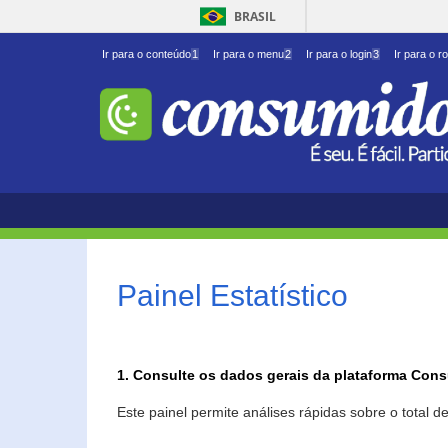
BRASIL
Ir para o conteúdo
1
Ir para o menu
2
Ir para o login
3
Ir para o r
Painel Estatístico
1. Consulte os dados gerais da plataforma Con
Este painel permite análises rápidas sobre o total