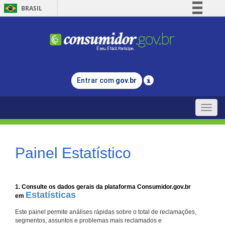
BRASIL
Simplifique!
Comunica BR
Participe
Acesso à informação
Entrar com
gov.br
Legislação
Canais
Toggle
naviga
Painel Estatístico
1. Consulte os dados gerais da plataforma Consumidor.gov.br
Estatísticas
em
Este painel permite análises rápidas sobre o total de reclamações,
segmentos, assuntos e problemas mais reclamados e