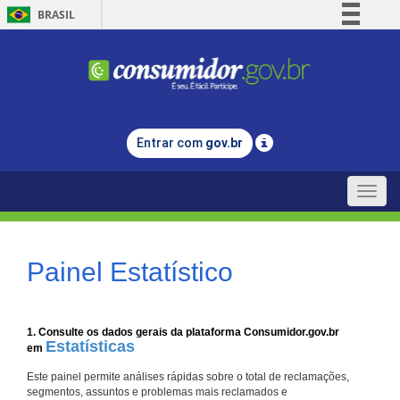
BRASIL
Simplifique!
Comunica BR
Participe
Acesso à informação
Entrar com
gov.br
Legislação
Canais
Toggle
naviga
Painel Estatístico
1. Consulte os dados gerais da plataforma Consumidor.gov.br
Estatísticas
em
Este painel permite análises rápidas sobre o total de reclamações,
segmentos, assuntos e problemas mais reclamados e