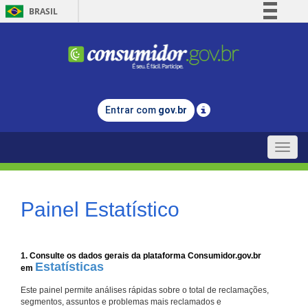
BRASIL
Simplifique!
Comunica BR
Participe
Acesso à informação
Entrar com
gov.br
Legislação
Canais
Toggle
naviga
Painel Estatístico
1. Consulte os dados gerais da plataforma Consumidor.gov.br
Estatísticas
em
Este painel permite análises rápidas sobre o total de reclamações,
segmentos, assuntos e problemas mais reclamados e