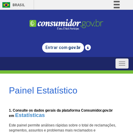
BRASIL
Simplifique!
Comunica BR
Participe
Acesso à informação
Entrar com
gov.br
Legislação
Canais
Toggle
naviga
Painel Estatístico
1. Consulte os dados gerais da plataforma Consumidor.gov.br
Estatísticas
em
Este painel permite análises rápidas sobre o total de reclamações,
segmentos, assuntos e problemas mais reclamados e