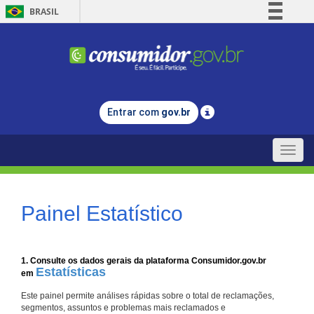
BRASIL
Simplifique!
Comunica BR
Participe
Acesso à informação
Entrar com
gov.br
Legislação
Canais
Toggle
naviga
Painel Estatístico
1. Consulte os dados gerais da plataforma Consumidor.gov.br
Estatísticas
em
Este painel permite análises rápidas sobre o total de reclamações,
segmentos, assuntos e problemas mais reclamados e