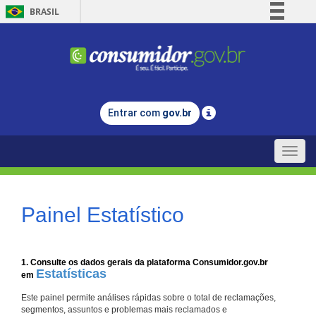
BRASIL
Simplifique!
Comunica BR
Participe
Acesso à informação
Entrar com
gov.br
Legislação
Canais
Toggle
naviga
Painel Estatístico
1. Consulte os dados gerais da plataforma Consumidor.gov.br
Estatísticas
em
Este painel permite análises rápidas sobre o total de reclamações,
segmentos, assuntos e problemas mais reclamados e