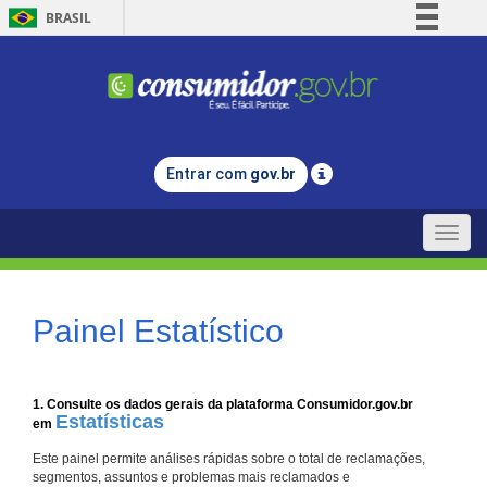
BRASIL
Simplifique!
Comunica BR
Participe
Acesso à informação
Entrar com
gov.br
Legislação
Canais
Toggle
naviga
Painel Estatístico
1. Consulte os dados gerais da plataforma Consumidor.gov.br
Estatísticas
em
Este painel permite análises rápidas sobre o total de reclamações,
segmentos, assuntos e problemas mais reclamados e