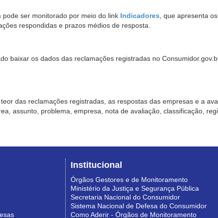
pode ser monitorado por meio do link
Indicadores
, que apresenta o
ações respondidas e prazos médios de resposta.
sado baixar os dados das reclamações registradas no Consumidor.gov.br,
o teor das reclamações registradas, as respostas das empresas e a aval
o área, assunto, problema, empresa, nota de avaliação, classificação, re
Institucional
Órgãos Gestores e de Monitoramento
Ministério da Justiça e Segurança Pública
Secretaria Nacional do Consumidor
Sistema Nacional de Defesa do Consumidor
resas
Como Aderir - Órgãos de Monitoramento