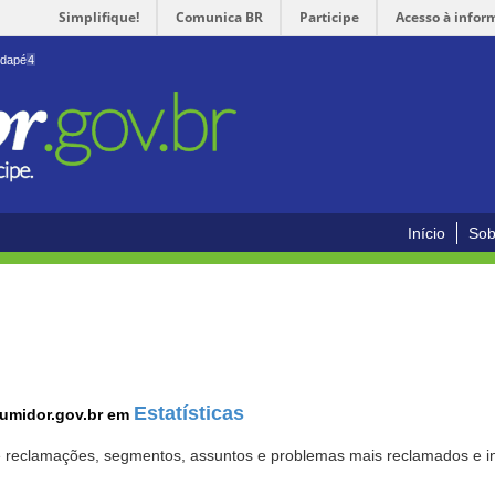
Simplifique!
Comunica BR
Participe
Acesso à infor
odapé
4
Início
Sob
Estatísticas
sumidor.gov.br em
 de reclamações, segmentos, assuntos e problemas mais reclamados e i