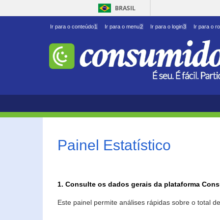
BRASIL
Ir para o conteúdo
1
Ir para o menu
2
Ir para o login
3
Ir para o r
Painel Estatístico
1. Consulte os dados gerais da plataforma Con
Este painel permite análises rápidas sobre o total