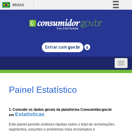
BRASIL
Simplifique!
Comunica BR
Participe
Acesso à informação
Entrar com
gov.br
Legislação
Canais
Toggle
naviga
Painel Estatístico
1. Consulte os dados gerais da plataforma Consumidor.gov.br
Estatísticas
em
Este painel permite análises rápidas sobre o total de reclamações,
segmentos, assuntos e problemas mais reclamados e