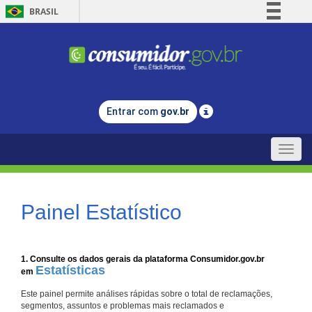
BRASIL
Simplifique!
Comunica BR
Participe
Acesso à informação
Entrar com
gov.br
Legislação
Canais
Toggle
naviga
Painel Estatístico
1. Consulte os dados gerais da plataforma Consumidor.gov.br
Estatísticas
em
Este painel permite análises rápidas sobre o total de reclamações,
segmentos, assuntos e problemas mais reclamados e