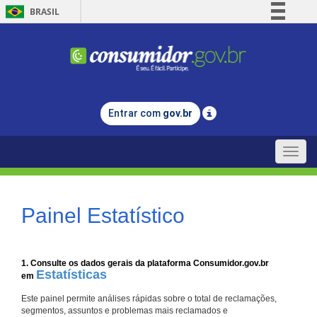
BRASIL
Simplifique!
Comunica BR
Participe
Acesso à informação
Entrar com
gov.br
Legislação
Canais
Toggle
naviga
Painel Estatístico
1. Consulte os dados gerais da plataforma Consumidor.gov.br
Estatísticas
em
Este painel permite análises rápidas sobre o total de reclamações,
segmentos, assuntos e problemas mais reclamados e