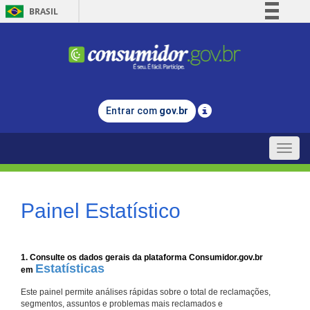
BRASIL
Simplifique!
Comunica BR
Participe
Acesso à informação
Entrar com
gov.br
Legislação
Canais
Toggle
naviga
Painel Estatístico
1. Consulte os dados gerais da plataforma Consumidor.gov.br
Estatísticas
em
Este painel permite análises rápidas sobre o total de reclamações,
segmentos, assuntos e problemas mais reclamados e