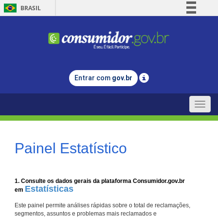
BRASIL
Simplifique!
Comunica BR
Participe
Acesso à informação
Entrar com
gov.br
Legislação
Canais
Toggle
naviga
Painel Estatístico
1. Consulte os dados gerais da plataforma Consumidor.gov.br
Estatísticas
em
Este painel permite análises rápidas sobre o total de reclamações,
segmentos, assuntos e problemas mais reclamados e