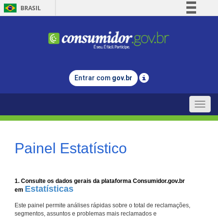
BRASIL
Simplifique!
Comunica BR
Participe
Acesso à informação
Entrar com
gov.br
Legislação
Canais
Toggle
naviga
Painel Estatístico
1. Consulte os dados gerais da plataforma Consumidor.gov.br
Estatísticas
em
Este painel permite análises rápidas sobre o total de reclamações,
segmentos, assuntos e problemas mais reclamados e