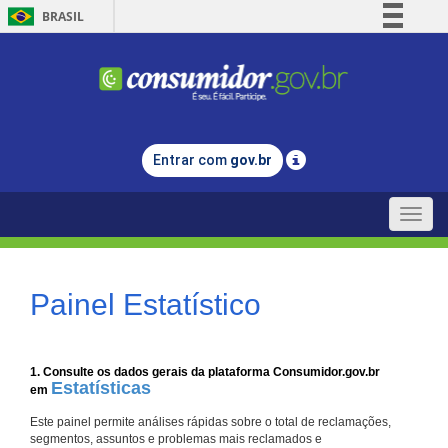
BRASIL
Simplifique!
Comunica BR
Participe
Acesso à informação
Entrar com
gov.br
Legislação
Canais
Toggle
naviga
Painel Estatístico
1. Consulte os dados gerais da plataforma Consumidor.gov.br
Estatísticas
em
Este painel permite análises rápidas sobre o total de reclamações,
segmentos, assuntos e problemas mais reclamados e