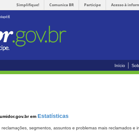
Simplifique!
Comunica BR
Participe
Acesso à infor
odapé
4
Início
Sob
Estatísticas
sumidor.gov.br em
 de reclamações, segmentos, assuntos e problemas mais reclamados e i