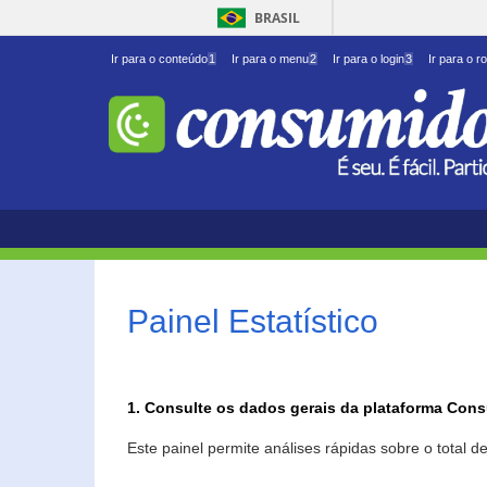
BRASIL
Ir para o conteúdo
1
Ir para o menu
2
Ir para o login
3
Ir para o r
Painel Estatístico
1. Consulte os dados gerais da plataforma Con
Este painel permite análises rápidas sobre o total