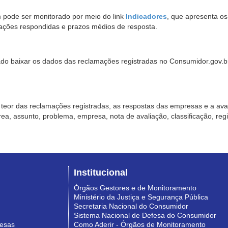
pode ser monitorado por meio do link
Indicadores
, que apresenta o
ações respondidas e prazos médios de resposta.
sado baixar os dados das reclamações registradas no Consumidor.gov.br,
o teor das reclamações registradas, as respostas das empresas e a aval
o área, assunto, problema, empresa, nota de avaliação, classificação, re
Institucional
Órgãos Gestores e de Monitoramento
Ministério da Justiça e Segurança Pública
Secretaria Nacional do Consumidor
Sistema Nacional de Defesa do Consumidor
resas
Como Aderir - Órgãos de Monitoramento