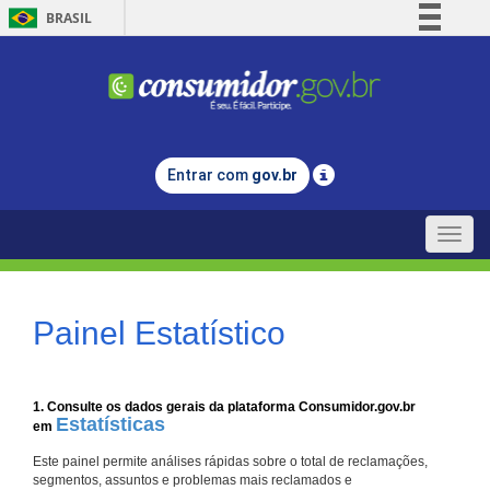
BRASIL
Simplifique!
Comunica BR
Participe
Acesso à informação
Entrar com
gov.br
Legislação
Canais
Toggle
naviga
Painel Estatístico
1. Consulte os dados gerais da plataforma Consumidor.gov.br
Estatísticas
em
Este painel permite análises rápidas sobre o total de reclamações,
segmentos, assuntos e problemas mais reclamados e