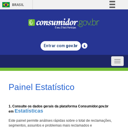
BRASIL
Simplifique!
Comunica BR
Participe
Acesso à informação
Entrar com
gov.br
Legislação
Canais
Toggle
naviga
Painel Estatístico
1. Consulte os dados gerais da plataforma Consumidor.gov.br
Estatísticas
em
Este painel permite análises rápidas sobre o total de reclamações,
segmentos, assuntos e problemas mais reclamados e