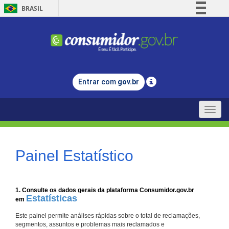
BRASIL
Simplifique!
Comunica BR
Participe
Acesso à informação
Entrar com
gov.br
Legislação
Canais
Toggle
naviga
Painel Estatístico
1. Consulte os dados gerais da plataforma Consumidor.gov.br
Estatísticas
em
Este painel permite análises rápidas sobre o total de reclamações,
segmentos, assuntos e problemas mais reclamados e