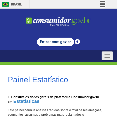
BRASIL
Simplifique!
Comunica BR
Participe
Acesso à informação
Entrar com
gov.br
Legislação
Canais
Toggle
naviga
Painel Estatístico
1. Consulte os dados gerais da plataforma Consumidor.gov.br
Estatísticas
em
Este painel permite análises rápidas sobre o total de reclamações,
segmentos, assuntos e problemas mais reclamados e