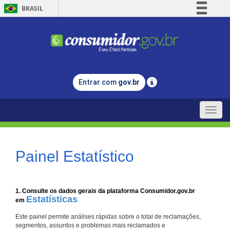
BRASIL
Simplifique!
Comunica BR
Participe
Acesso à informação
Entrar com
gov.br
Legislação
Canais
Toggle
naviga
Painel Estatístico
1. Consulte os dados gerais da plataforma Consumidor.gov.br
Estatísticas
em
Este painel permite análises rápidas sobre o total de reclamações,
segmentos, assuntos e problemas mais reclamados e