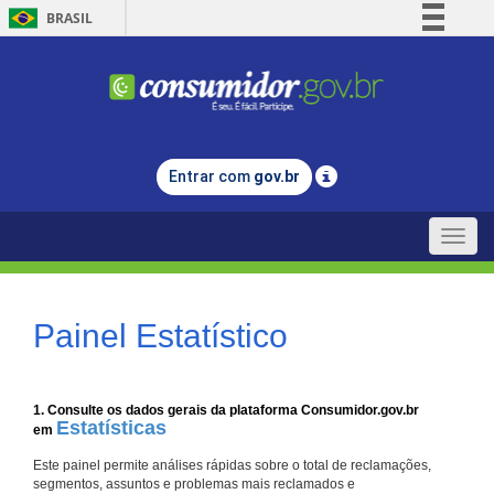
BRASIL
Simplifique!
Comunica BR
Participe
Acesso à informação
Entrar com
gov.br
Legislação
Canais
Toggle
naviga
Painel Estatístico
1. Consulte os dados gerais da plataforma Consumidor.gov.br
Estatísticas
em
Este painel permite análises rápidas sobre o total de reclamações,
segmentos, assuntos e problemas mais reclamados e