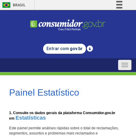
BRASIL
Simplifique!
Comunica BR
Participe
Acesso à informação
Entrar com
gov.br
Legislação
Canais
Toggle
naviga
Painel Estatístico
1. Consulte os dados gerais da plataforma Consumidor.gov.br
Estatísticas
em
Este painel permite análises rápidas sobre o total de reclamações,
segmentos, assuntos e problemas mais reclamados e