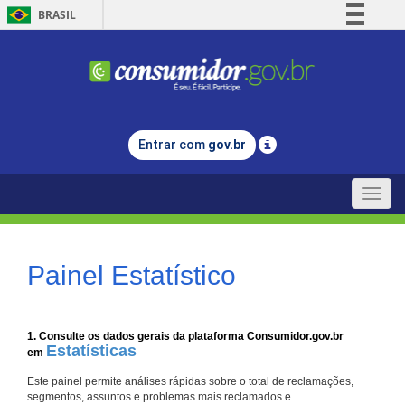
BRASIL
Simplifique!
Comunica BR
Participe
Acesso à informação
Entrar com
gov.br
Legislação
Canais
Toggle
naviga
Painel Estatístico
1. Consulte os dados gerais da plataforma Consumidor.gov.br
Estatísticas
em
Este painel permite análises rápidas sobre o total de reclamações,
segmentos, assuntos e problemas mais reclamados e