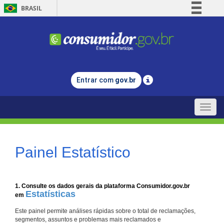
BRASIL
Simplifique!
Comunica BR
Participe
Acesso à informação
Entrar com
gov.br
Legislação
Canais
Toggle
naviga
Painel Estatístico
1. Consulte os dados gerais da plataforma Consumidor.gov.br
Estatísticas
em
Este painel permite análises rápidas sobre o total de reclamações,
segmentos, assuntos e problemas mais reclamados e