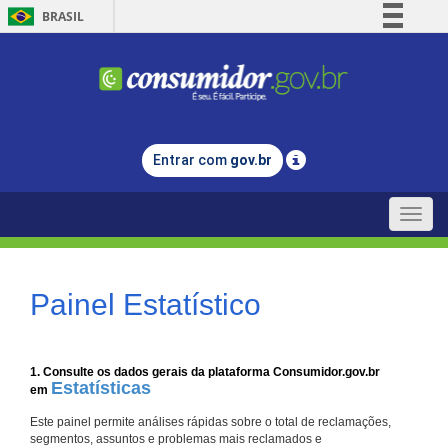
BRASIL
Simplifique!
Comunica BR
Participe
Acesso à informação
Entrar com
gov.br
Legislação
Canais
Toggle
naviga
Painel Estatístico
1. Consulte os dados gerais da plataforma Consumidor.gov.br
Estatísticas
em
Este painel permite análises rápidas sobre o total de reclamações,
segmentos, assuntos e problemas mais reclamados e