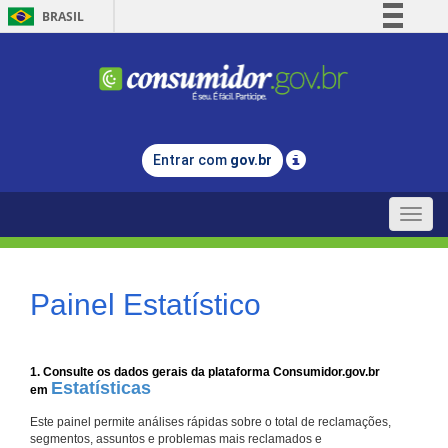
BRASIL
Simplifique!
Comunica BR
Participe
Acesso à informação
Entrar com
gov.br
Legislação
Canais
Toggle
naviga
Painel Estatístico
1. Consulte os dados gerais da plataforma Consumidor.gov.br
Estatísticas
em
Este painel permite análises rápidas sobre o total de reclamações,
segmentos, assuntos e problemas mais reclamados e