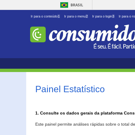
BRASIL
Ir para o conteúdo
1
Ir para o menu
2
Ir para o login
3
Ir para o r
Painel Estatístico
1. Consulte os dados gerais da plataforma Con
Este painel permite análises rápidas sobre o total