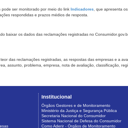
pode ser monitorado por meio do link
Indicadores
, que apresenta o
ações respondidas e prazos médios de resposta.
sado baixar os dados das reclamações registradas no Consumidor.gov.br,
o teor das reclamações registradas, as respostas das empresas e a aval
o área, assunto, problema, empresa, nota de avaliação, classificação, re
Institucional
Órgãos Gestores e de Monitoramento
Ministério da Justiça e Segurança Pública
Secretaria Nacional do Consumidor
Sistema Nacional de Defesa do Consumidor
resas
Como Aderir - Órgãos de Monitoramento