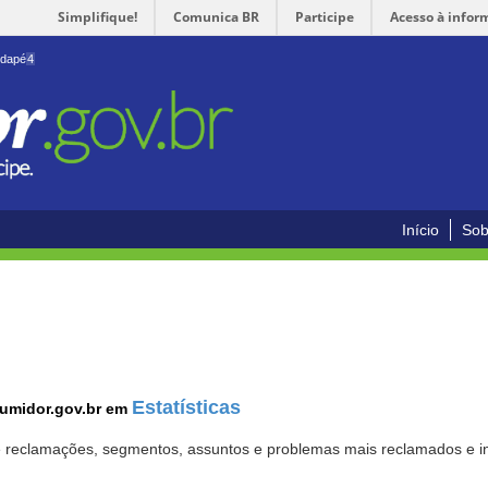
Simplifique!
Comunica BR
Participe
Acesso à infor
odapé
4
Início
Sob
Estatísticas
sumidor.gov.br em
 de reclamações, segmentos, assuntos e problemas mais reclamados e i